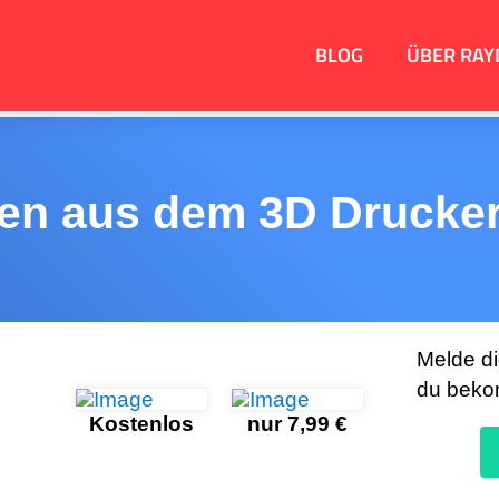
BLOG
ÜBER RAY
nen aus dem 3D Drucker 
Melde d
du beko
Kostenlos
nur 7,99 €