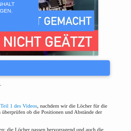
NHALT
GEN.
.
s
Teil 1 des Videos
, nachdem wir die Löcher für die
 überprüfen ob die Positionen und Abstände der
n: die Löcher passen hervorragend und auch die